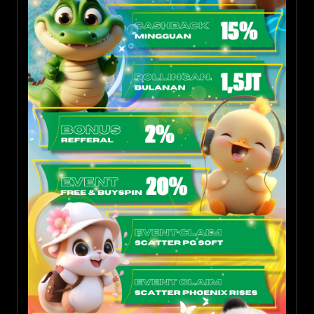
MEMBER Khusus Semua Game Slot Tidak Di Bolehkan
BONUS
DEPOSIT HARIAN 5%
Bermain ( MONEY ROLL DAN 3 RELL GAME )
• Promo Hanya Berlaku untuk member Yang tidak
• Bonus Hanya Berlaku Untuk New Member
mengikuti Promo Deposit Via Pulsa Tanpa Potongan
INDAHSLOT
BONUS
• Minimal Deposit Sebesar Rp 50.000
CASHBACK MINGGUAN
• Minimal Deposit 10,000 Max Withdraw 100,000
• Maksimal Bonus Yang Akan Diberikan Adalah
UP 15%
• Minimal Deposit 20,000 Max Withdraw 200,000
Sebesar Rp 20.000,-
• Minimal Deposit 35,000 Max Withdraw 350,000
• Bonus Berlaku Untuk Semua Game
• Bonus Hanya Dapat Di Claim Sebanyak 1x Per Hari /
• Minimal Deposit 50,000 Max Withdraw 500,000
BONUS
TURN OVER BULANAN
• Bonus Cashback Dihitung dari Total Kekalahan 1 Periode
User ID
Sebelumnya Senin - Minggu
• Syarat 3x Turn Over (Contoh:Depo 100.000 + 5% =
BONUS BULANAN YANG DI HITUNG
• SYARAT DAN KETENTUAN BONUS NEW MEMBER
• Bonus Cashback Hanya Berlaku Untuk Seluruh Member
105.000 x3 = 315.000 (turnover yang harus dicapai
100%
DARI AKUMULASI TRANSAKSI 1
Yang Tidak Mengikuti Promo Apapun
untuk melakukan withdraw)
• Promo Hanya Berlaku untuk member Yang pertama
BONUS
REFERAL UP TO 2%
BULAN
• Bonus Cashback Akan Otomatis Dibagikan Setiap Hari
• Tidak Diperbolehkan Claim Bonus Menggunakan VPN
kali Deposit Di INDAHSLOT dan belum memainkan
Senin Sore
• Member Tidak Diperbolehkan Menggunakan IP
• Bonus Referral Togel 2%
depositnya.
TOTAL TURNOVER
HADIAH
• CASHBACK 5% Min KEKALAHAN/LOSE IDR : 100.000 s/d
ADDRESS Yang Sama / Lebih Dari 1 USER ID Yang
• Bonus Referral Slot,Sportbook & Live Casino 0.1%
• Harus join GRUP WHATSAPP OFFICIAL LINK
150.000.000,-
Sama Dengan Tujuan Untuk Mendapatkan Bonus
• Bonus Referral Otomatis Akan Masuk Jika Akun Yang
EVENT
FREESPIN & BUY
REKOMENDASI AMAN DAN TERPERCAYA
KLIK DISINI
20,000,000 s/d 49,999,999
IDR 20.000
• CASHBACK 10% Min KEKALAHAN/LOSE IDR :
Deposit Harian, Apabila Sistem Kami Mendapati USER
Direferralkan Ada Melakukan Bettingan
dan bagikan/chat link grup tele ke 5 kontak di
FREESPIN PRAGMATIC PLAY
150.001.000 s/d 500.000.000,-
ID Anda Lebih Dari Satu Dengan Ip Yang Sama Maka
• Informasi & Link Referral Bisa Didapatkan Di Menu
telegram dan silahkan di ss buktinya.
50,000,000 s/d 199,999,999
IDR 50.000
XTRA 20%
• CASHBACK 15% Min KEKALAHAN/LOSE IDR :
Bonus Deposit Anda Akan Kami Tarik Kembali.
"REFERRAL"
1. Berlaku Via BANK, QRIS, E-WALLET, Tidak Berlaku
500.001.000 s/d tanpa batas.
EVENT
SCATTER PG SOFT
• Syarat dan Ketentuan Promo Ini Sewaktu-waktu
• Dapatkan kode referral seperti ini :
Untuk Deposit PULSA
200,000,000 s/d 599,999,999
IDR 100.000
• Syarat dan Ketentuan Promo Ini Sewaktu-waktu Dapat
Dapat Berubah Tanpa Pemberitahuan Sebelumnya
http://indahslot.com/?ref=indahslot
• Harus join GRUP FB INDAHSLOT
KLIK DISINI
2. Minimal Deposit Rp10,000,-
Berubah Tanpa Pemberitahuan Sebelumnya
• Jika Ditemukan Kecurangan/Pelanggaran Maka
• Bagikan Dan Sebarkan Link Referral ke Forum,Sosmed
GAME 3 SC
STAKE
STAKE
• Event Hanya Berlaku Bagi Member Yang Tidak
3. Bebas Buy Spin.
600,000,000 s/d 999,999,999
IDR 500.000
• Jika Ditemukan Kecurangan/Pelanggaran Maka Admin
Admin INDAHSLOT Akan Menarik Bonus Yang Sudah
(Facebook,Instagram,Twitter Dll),Website,Email,Blog Dan
Mengambil/Mengikuti Promo Apapun
4. Maximal bonus yang diberikan Rp50,000-
DAPAT
1.000-
3.000-