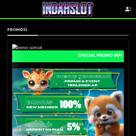
PROMOSI
SPECIAL PROMO INFO SELENG
BONUS
NEW MEMBER 100%
• INDAHSLOT Memberikan Special Bonus NEW