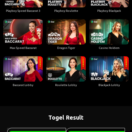
Playboy Speed Baccarat 3
Playboy Roulette
Playboy Blackjack
Max Speed Baccarat
Dragon Tiger
Casino Holdem
Baccarat Lobby
Roulette Lobby
Blackjack Lobby
Togel Result