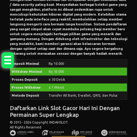
/ data security paling kuat. Menyediakan berbagai koleksi game yang
sangat menghibur, platform ini dibuat sedemikian rupa untuk
mencukupi kebutuhan hiburan digital yang modern. Kelebihan utama
terletak pada interface yang reaktif, membolehkan setiap member
langsung mengerti cara bermain tanpa kesulitan. Sistem pendaftaran
yang sangat simpel akan cepat membuka peluang bagi member baru
untuk segera menjelajahi berbagai pilihan game yang menarik dan
gampang menang. Dengan didukung oleh infrastruktur dan teknologi
Tap Me!
yang mutakhir, kami memberi garansi akan kelancaran bermain
dengan optimal setiap saat dan dimana saja. Ayo segera bergabung
sekarang untuk merasakan sensasi dengan banyak hadiah menarik.
Deposit Minimal
Rp 10.000
Withdraw Minimal
Rp 50.000
Proses Deposit
± 30 Detik
Proses Withdraw
± 1 Menit
Metode Deposit
Transfer All Bank, E-wallet, QRIS, dan Pulsa
Daftarkan Link Slot Gacor Hari Ini Dengan
Permainan Super Lengkap
© 2015 - 2026 Copyright INDAHSLOT.
All Rights Reserved.