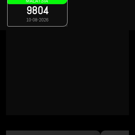
MALAYSIA
9804
10-08-2026