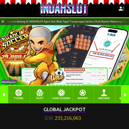
Selamat datang Di INDAHSLOT Agen Slot,Bola,Togel Terpercaya | Selalu Chek Nomor Rekening T
TOGEL
SLOT
LIVE CASINO
SPORT
ARCADE
SABU
GLOBAL JACKPOT
IDR
233,216,161