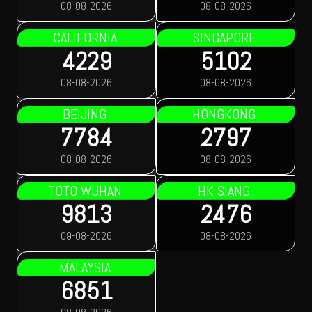
08-08-2026
08-08-2026
CALIFORNIA
SINGAPORE
4229
5102
08-08-2026
08-08-2026
BEIJING
HONGKONG
7784
2797
08-08-2026
08-08-2026
TOTO WUHAN
HK SIANG
9813
2476
09-08-2026
08-08-2026
MALAYSIA
6851