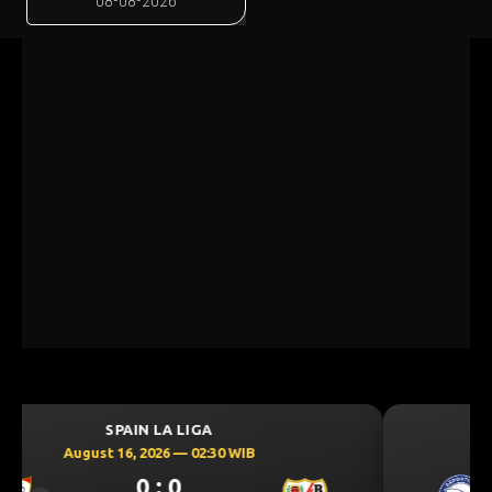
08-08-2026
SPAIN LA LIGA
August 16, 2026 — 00:30 WIB
0 : 0