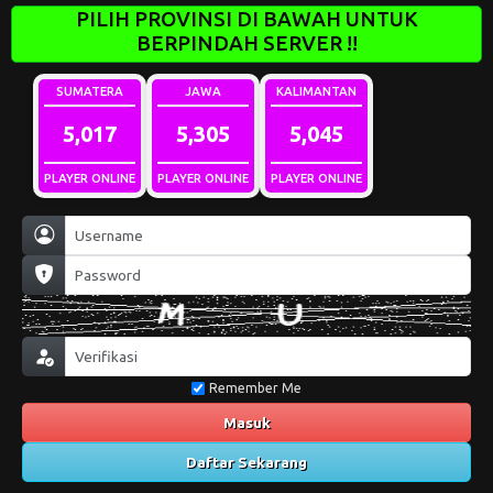
PILIH PROVINSI DI BAWAH UNTUK
BERPINDAH SERVER !!
SUMATERA
JAWA
KALIMANTAN
5,017
5,305
5,045
PLAYER ONLINE
PLAYER ONLINE
PLAYER ONLINE
Remember Me
Masuk
Daftar Sekarang