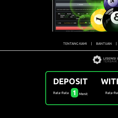
TENTANG KAMI
|
BANTUAN
|
DEPOSIT
WI
1
Rata-Rata
Rata-Ra
Menit