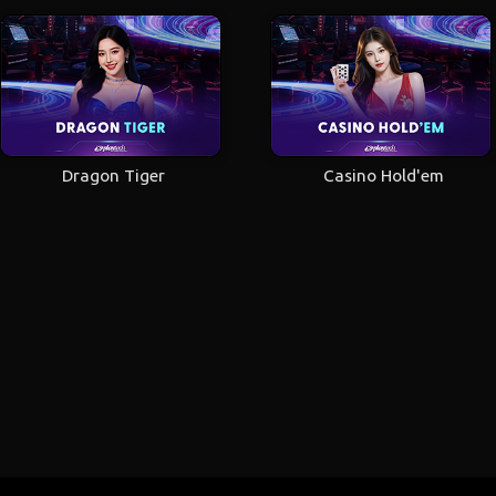
Dragon Tiger
Casino Hold'em