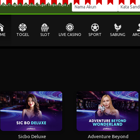
AHSLOT Agen Slot,Bola,Togel Terpercaya | Selalu Chek Nomor Rekening Tujuan 
ME
TOGEL
SLOT
LIVE CASINO
SPORT
SABUNG
ARC
Sicbo Deluxe
Adventure Beyond