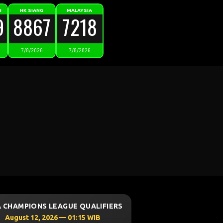
N
HK SIANG
MALAYSIA
9
8867
7218
7/8/2026
7/8/2026
A CHAMPIONS LEAGUE QUALIFIERS
August 12, 2026 — 01:15 WIB