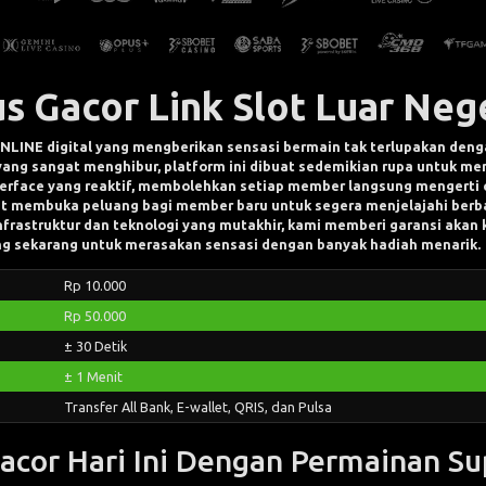
s Gacor Link Slot Luar Ne
NLINE
digital yang mengberikan sensasi bermain tak terlupakan deng
ang sangat menghibur, platform ini dibuat sedemikian rupa untuk me
terface yang reaktif, membolehkan setiap member langsung mengerti c
t membuka peluang bagi member baru untuk segera menjelajahi berba
rastruktur dan teknologi yang mutakhir, kami memberi garansi akan 
ng sekarang untuk merasakan sensasi dengan banyak hadiah menarik.
Rp 10.000
Rp 50.000
± 30 Detik
± 1 Menit
Transfer All Bank, E-wallet, QRIS, dan Pulsa
Gacor Hari Ini Dengan Permainan S