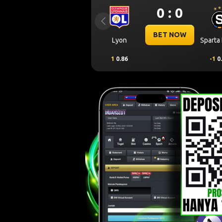
0 : 0
Previous
BET NOW
Lyon
Sparta
1
0.86
-1
0