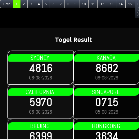
First
1
2
3
4
5
6
7
8
9
10
11
12
13
14
15
(
)
Togel Result
SYDNEY
KANADA
4816
8682
06-08-2026
06-08-2026
CALIFORNIA
SINGAPORE
5970
0715
06-08-2026
05-08-2026
BEIJING
HONGKONG
6399
3634