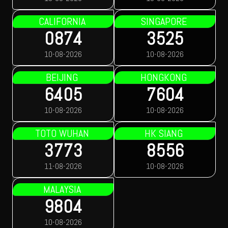
CALIFORNIA
SINGAPORE
0874
3525
10-08-2026
10-08-2026
BEIJING
HONGKONG
6405
7604
10-08-2026
10-08-2026
TOTO WUHAN
HK SIANG
3773
8556
11-08-2026
10-08-2026
MALAYSIA
9804
10-08-2026