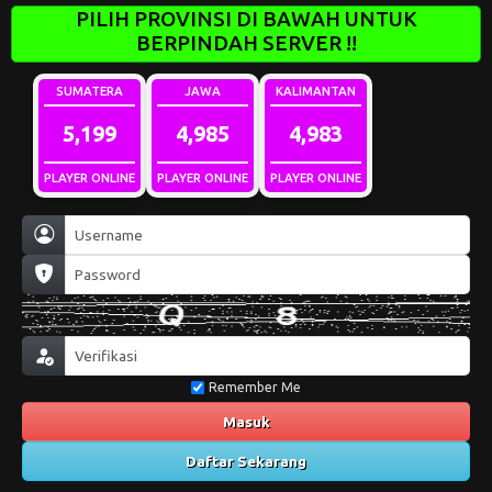
PILIH PROVINSI DI BAWAH UNTUK
BERPINDAH SERVER !!
SUMATERA
JAWA
KALIMANTAN
5,199
4,985
4,983
PLAYER ONLINE
PLAYER ONLINE
PLAYER ONLINE
Remember Me
Masuk
Daftar Sekarang