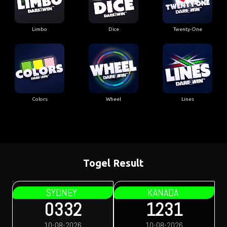
Limbo
Dice
Twenty-One
Colors
Wheel
Lines
Togel Result
SYDNEY
KANADA
0332
1231
10-08-2026
10-08-2026