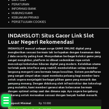
PERATURAN
INFORMASI BANK
HUBUNGI KAMI
KEBIJAKAN PRIVASI
PERSETUJUAN COOKIES
INDAHSLOT: Situs Gacor Link Slot
Luar Negeri Rekomendasi
INDAHSLOT
muncul sebagai surga
GAME ONLINE
digital yang
mengberikan sensasi bermain tak terlupakan dengan keamanan data
/ data security paling kuat. Menyediakan berbagai koleksi game yang
sangat menghibur, platform ini dibuat sedemikian rupa untuk
mencukupi kebutuhan hiburan digital yang modern. Kelebihan utama
terletak pada interface yang reaktif, membolehkan setiap member
langsung mengerti cara bermain tanpa kesulitan. Sistem pendaftaran
yang sangat simpel akan cepat membuka peluang bagi member baru
untuk segera menjelajahi berbagai pilihan game yang menarik dan
gampang menang. Dengan didukung oleh infrastruktur dan teknologi
Tap Me!
yang mutakhir, kami memberi garansi akan kelancaran bermain
dengan optimal setiap saat dan dimana saja. Ayo segera bergabung
sekarang untuk merasakan sensasi dengan banyak hadiah menarik.
Deposit Minimal
Rp 10.000