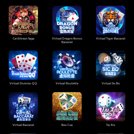
Caribbean Saga
Virtual Dragon Bonus
Virtual Tiger Baccarat
Baccarat
Virtual Domino QQ
Virtual Roulette
Virtual Sic Bo
Virtual Baccarat
Bau Cua
Tai Xiu