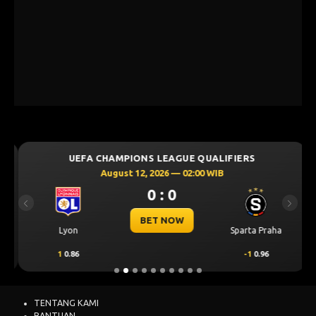
UEFA CHAMPIONS LEAGUE QUALIFIERS
August 12, 2026 — 02:00 WIB
0 : 0
Previous
Next
BET NOW
Lyon
Sparta Praha
1
0.86
-1
0.96
TENTANG KAMI
BANTUAN