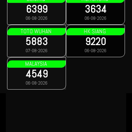
6399
3634
06-08-2026
06-08-2026
TOTO WUHAN
HK SIANG
5883
9220
07-08-2026
06-08-2026
MALAYSIA
4549
06-08-2026