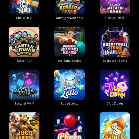
Plinko UFO
Midnight Robbery
Galaxy Attack
Easter Run
Big Bang Boxing
Basketball Strike
Baccarat VVIP
Speed Lotto
7 Up Down