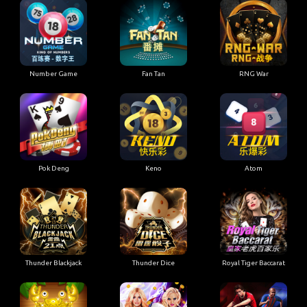
Number Game
Fan Tan
RNG War
Pok Deng
Keno
Atom
Thunder Blackjack
Thunder Dice
Royal Tiger Baccarat