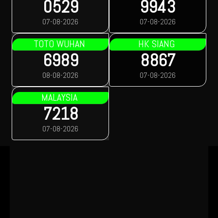
0529
9943
07-08-2026
07-08-2026
TOTO WUHAN
HK SIANG
6989
8867
08-08-2026
07-08-2026
MALAYSIA
7218
07-08-2026